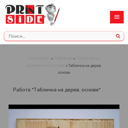
PrintSide.kz
Таблички
Таблички на
»
»
деревянной основе
» Табличка на дерев.
основе
Работа "Табличка на дерев. основе"