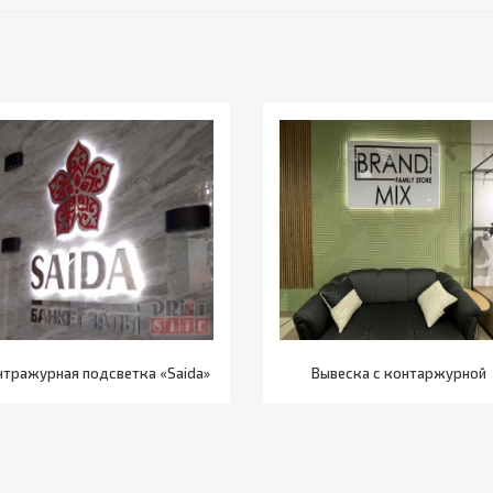
нтражурная подсветка «Saida»
Вывеска с контаржурной