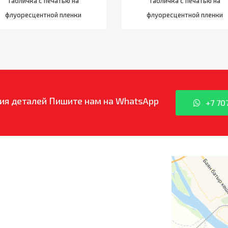
Табличка с печатью на
Табличка с печатью на
флуоресцентной пленки
флуоресцентной пленки
ия деталей
Пишите нам на WhatsApp
+7 70