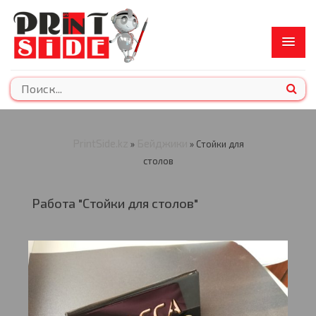
PrintSide.kz
Бейджики
»
» Стойки для
столов
Работа "Стойки для столов"