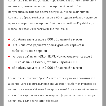
Lorem Ipsum не только успешно пережил без заметных изменений
пять веков, но и перешагнул в электронный дизайн. Его
популяризации в новое время послужили публикация листов
Letraset с образцами Lorem Ipsum в 60-х годах и, в более недавнее
время, программы электронной вёрстки типа Aldus PageMaker, в
шаблонах которых используется Lorem Ipsum.
обрабатываем свыше 2 000 обращений в месяц
95% клиентов удовлетворены уровнем сервиса и
работой техподдержки
готовые сайты от «DLE-THEME.RU» используют свыше 3
500 компаний в России, странах Европы и СНГ.
обрабатываем свыше 2 000 обращений в месяц
Lorem Ipsum - это текст-"рыба", часто используемый в печати и вэб-
дизайне. Lorem Ipsum является стандартной "рыбой" для текстов на
латинице с начала XVI века. В то время некий безымянный печатник
создал большую коллекцию размеров и форм шрифтов, используя
Lorem Ipsum для распечатки образцов.