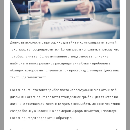
Давно выяснено, что при оценке дизайна и композиции читаемый
текст мешает сосредоточиться. Lorem Ipsum используют потому, что
тот обеспечивает более или менее стандартное заполнение
шаблона, а также реальное распределение букв и пробелов в
абзацах, которое не получается при простой дубликации "Здесь ваш
текст.. Здесь ваш текст.
Lorem Ipsum - это текст-"рыба", часто используемый в печати и вэб-
дизайне. Lorem Ipsum является стандартной "рыбой" для текстов на
латинице с начала XVI века. В то время некий безымянный печатник
создал большую коллекцию размеров и форм шрифтов, используя
Lorem Ipsum для распечатки образцов.